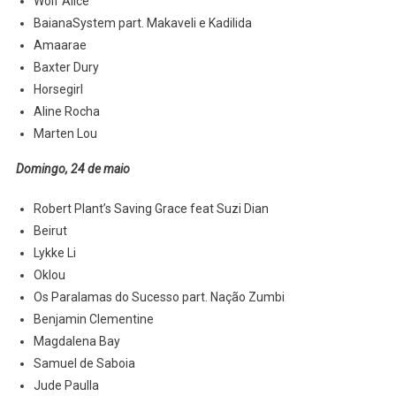
Wolf Alice
BaianaSystem part. Makaveli e Kadilida
Amaarae
Baxter Dury
Horsegirl
Aline Rocha
Marten Lou
Domingo, 24 de maio
Robert Plant’s Saving Grace feat Suzi Dian
Beirut
Lykke Li
Oklou
Os Paralamas do Sucesso part. Nação Zumbi
Benjamin Clementine
Magdalena Bay
Samuel de Saboia
Jude Paulla