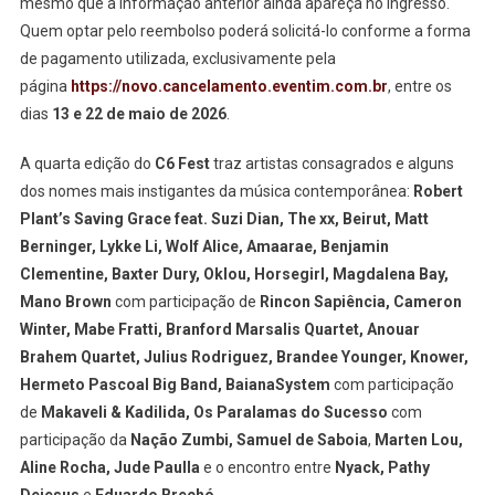
mesmo que a informação anterior ainda apareça no ingresso.
Quem optar pelo reembolso poderá solicitá-lo conforme a forma
de pagamento utilizada, exclusivamente pela
página
https://novo.cancelamento.eventim.com.br
, entre os
dias
13 e 22 de maio de 2026
.
A quarta edição do
C6 Fest
traz artistas consagrados e alguns
dos nomes mais instigantes da música contemporânea:
Robert
Plant’s Saving Grace feat. Suzi Dian, The xx, Beirut, Matt
Berninger, Lykke Li, Wolf Alice, Amaarae, Benjamin
Clementine, Baxter Dury, Oklou, Horsegirl, Magdalena Bay,
Mano Brown
com participação de
Rincon Sapiência, Cameron
Winter, Mabe Fratti, Branford Marsalis Quartet, Anouar
Brahem Quartet, Julius Rodriguez, Brandee Younger, Knower,
Hermeto Pascoal Big Band, BaianaSystem
com participação
de
Makaveli & Kadilida, Os Paralamas do Sucesso
com
participação da
Nação Zumbi, Samuel de Saboia
,
Marten Lou,
Aline Rocha, Jude Paulla
e o encontro entre
Nyack, Pathy