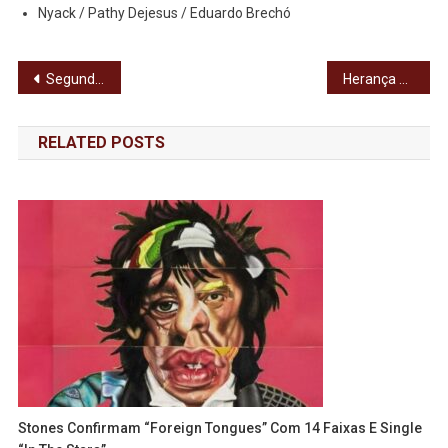
Nyack / Pathy Dejesus / Eduardo Brechó
Navegação
Segunda Temporada: ‘O Homem das Castanhas’ Retorna com um Jogo Mais Cruel
Herança de voz: Pedro Mariano e a estreia da filha Rafa Mariano em show de 30 anos
de
RELATED POSTS
Post
Stones Confirmam “Foreign Tongues” Com 14 Faixas E Single