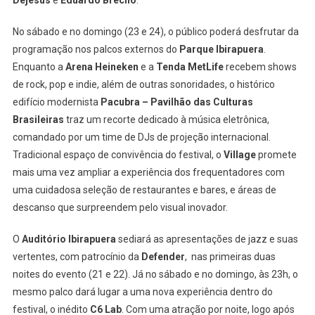
Dejesus
e
Eduardo Brechó
.
No sábado e no domingo (23 e 24), o público poderá desfrutar da
programação nos palcos externos do
Parque Ibirapuera
.
Enquanto a
Arena Heineken
e a
Tenda MetLife
recebem shows
de rock, pop e indie, além de outras sonoridades, o histórico
edifício modernista
Pacubra – Pavilhão das Culturas
Brasileiras
traz um recorte dedicado à música eletrônica,
comandado por um time de DJs de projeção internacional.
Tradicional espaço de convivência do festival, o
Village
promete
mais uma vez ampliar a experiência dos frequentadores com
uma cuidadosa seleção de restaurantes e bares, e áreas de
descanso que surpreendem pelo visual inovador.
O
Auditório Ibirapuera
sediará as apresentações de jazz e suas
vertentes, com patrocínio da
Defender
, nas primeiras duas
noites do evento (21 e 22). Já no sábado e no domingo, às 23h, o
mesmo palco dará lugar a uma nova experiência dentro do
festival, o inédito
C6
Lab
. Com uma atração por noite, logo após