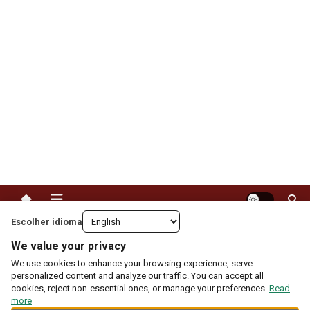
Revista Eletricidade
Escolher idioma
We value your privacy
Fale Conosco
We use cookies to enhance your browsing experience, serve
personalized content and analyze our traffic. You can accept all
Dicas, sugestões, reclamações, correções:
cookies, reject non-essential ones, or manage your preferences.
Read
more